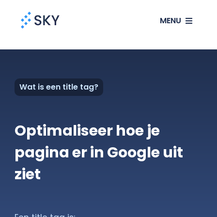
Ga
MENU
naar
inhoud
SEO
SEA
Wat is een title tag?
Websites
Optimaliseer hoe je
Klanten
pagina er in Google uit
ziet
Ons verhaal
Blog