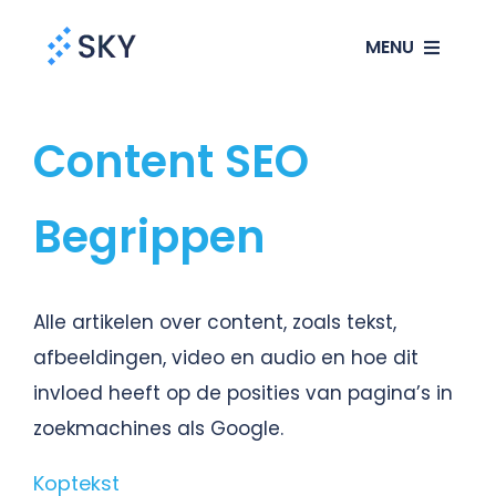
Ga
MENU
naar
inhoud
SEO
Content SEO
SEA
Begrippen
Websites
Alle artikelen over content, zoals tekst,
Klanten
afbeeldingen, video en audio en hoe dit
invloed heeft op de posities van pagina’s in
Ons verhaal
zoekmachines als Google.
Blog
Koptekst