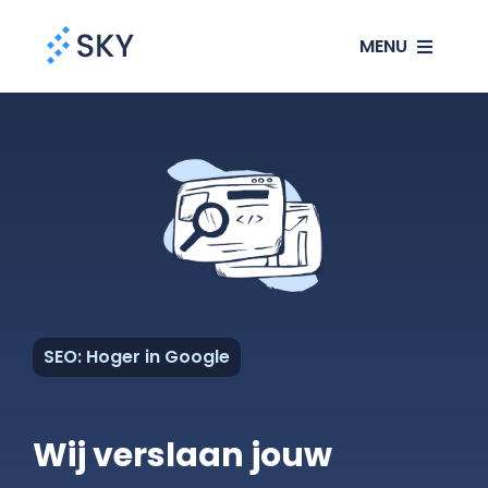
Ga
MENU
naar
inhoud
SEO
SEA
Websites
Klanten
SEO: Hoger in Google
Ons verhaal
Wij verslaan jouw
Blog