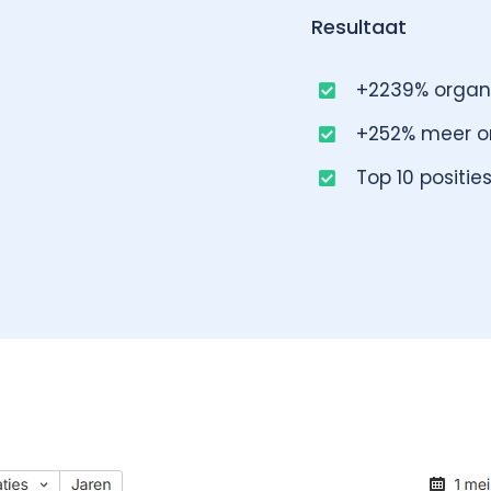
Resultaat
+2239% organi
+252% meer o
Top 10 positie