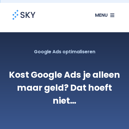
Ga
MENU
naar
inhoud
SEO
SEA
Google Ads optimaliseren
Websites
Kost Google Ads je alleen
maar geld? Dat hoeft
Klanten
niet…
Ons verhaal
Blog