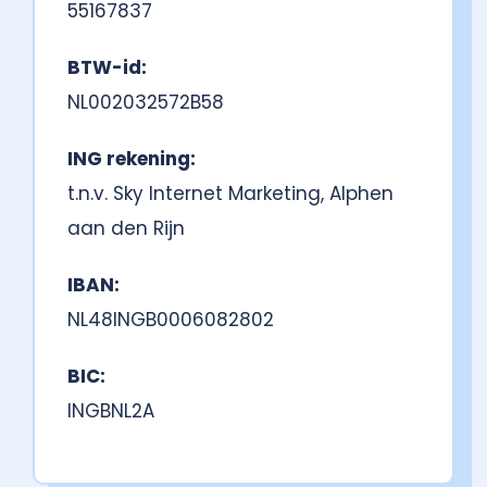
55167837
BTW-id:
NL002032572B58
ING rekening:
t.n.v. Sky Internet Marketing, Alphen
aan den Rijn
IBAN:
NL48INGB0006082802
BIC:
INGBNL2A