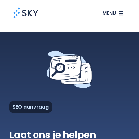
Ga
MENU
naar
inhoud
SEO
SEA
Websites
Klanten
SEO aanvraag
Ons verhaal
Laat ons je helpen
Blog