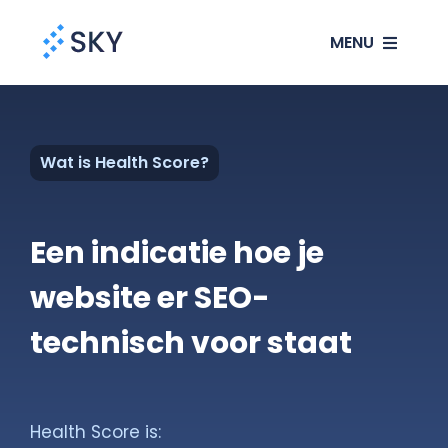
Ga
MENU
naar
inhoud
SEO
Wat is Health Score?
SEA
Websites
Een indicatie hoe je
website er SEO-
Klanten
technisch voor staat
Ons verhaal
Blog
Health Score is: