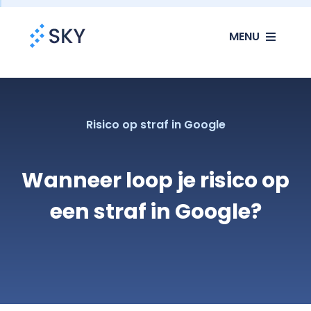
Ga
MENU
naar
inhoud
SEO
SEA
Risico op straf in Google
Websites
Wanneer loop je risico op
een straf in Google?
Klanten
Ons verhaal
Blog