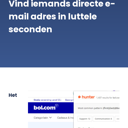
Vind iemands directe e-
Gratis Scan
mail adres in luttele
seconden
Contact
Het