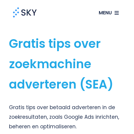
Ga
MENU
naar
inhoud
SEO
Gratis tips over
SEA
zoekmachine
Websites
adverteren (SEA)
Klanten
Gratis tips over betaald adverteren in de
Ons verhaal
zoekresultaten, zoals Google Ads inrichten,
beheren en optimaliseren.
Blog