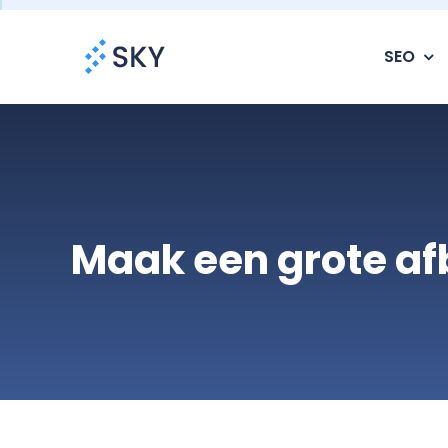
Ga
naar
SEO
inhoud
Maak een grote af