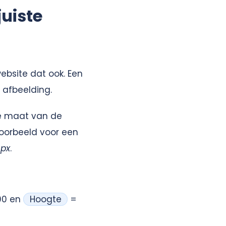
juiste
ebsite dat ook. Een
 afbeelding.
de maat van de
 voorbeeld voor een
0px
.
00 en
Hoogte
=