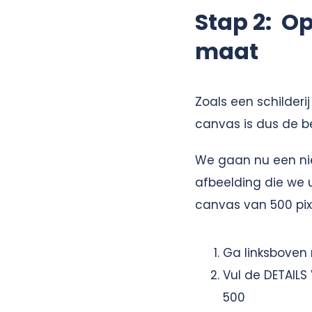
Stap 2: O
maat
Zoals een schilderi
canvas is dus de b
We gaan nu een ni
afbeelding die we u
canvas van 500 pixel
Ga linksboven
Vul de DETAILS
500