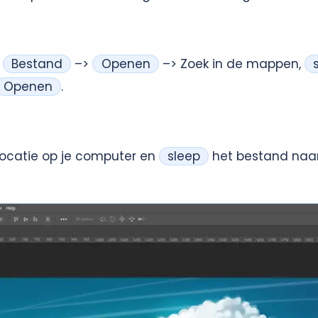
r
Bestand
–>
Openen
–> Zoek in de mappen,
Openen
.
ocatie op je computer en
sleep
het bestand naar