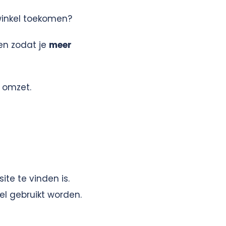
 winkel toekomen?
en zodat je
meer
 omzet.
te te vinden is.
kel gebruikt worden.