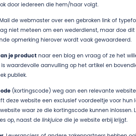
k door iedereen die hem/haar volgt.
Mail de webmaster over een gebroken link of typefo
raag niet meteen om een wederdienst, maar doe dit 
nde opmerking hierover wordt vaak gewaardeerd.
an je product
naar een blog en vraag of ze het wil
t is waardevolle aanvulling op het artikel en bovendi
k publiek.
code
(kortingscode) weg aan een relevante website 
eft deze website een exclusief voordeeltje voor hun 
 website waar ze die kortingscode kunnen inlossen. 
es op, naast de
linkjuice
die je website erbij krijgt.
er
. Leveranciers of andere zakenpartners hebben ook 