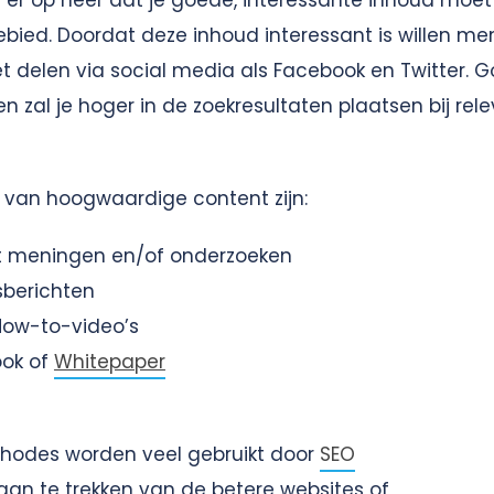
et er op neer dat je goede, interessante inhoud moe
ebied. Doordat deze inhoud interessant is willen m
et delen via social media als Facebook en Twitter. Go
n zal je hoger in de zoekresultaten plaatsen bij rel
 van hoogwaardige content zijn:
t meningen en/of onderzoeken
sberichten
 How-to-video’s
ook of
Whitepaper
odes worden veel gebruikt door
SEO
aan te trekken van de betere websites of