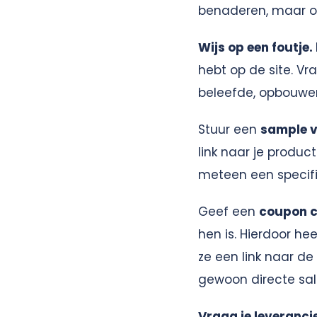
benaderen, maar oo
Wijs op een foutje.
hebt op de site. V
beleefde, opbouwe
Stuur een
sample v
link naar je produc
meteen een specifie
Geef een
coupon 
hen is. Hierdoor he
ze een link naar de
gewoon directe sal
Vraag je leveranci