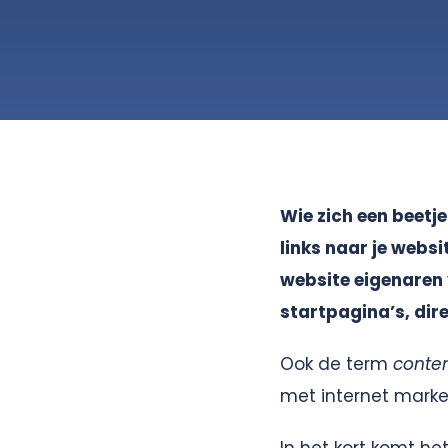
Wie zich een beetj
links naar je webs
website eigenaren v
startpagina’s, dir
Ook de term
conten
met internet marke