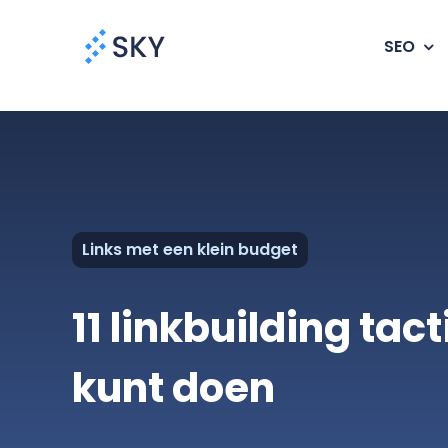
Ga
naar
SEO
inhoud
Links met een klein budget
11 linkbuilding tact
kunt doen