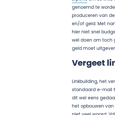
genoemd te worden 
produceren van dez
en/of geld. Met na
hier niet snel budg
wel doen om toch go
geld moet uitgeve
Vergeet l
Linkbuilding, het v
standaard e-mail t
dit wel eens gedaan
het opbouwen van l
niet veel waard. Vr