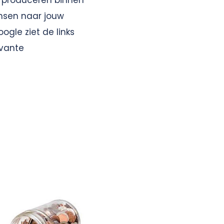
t produceren binnen
ensen naar jouw
ogle ziet de links
evante