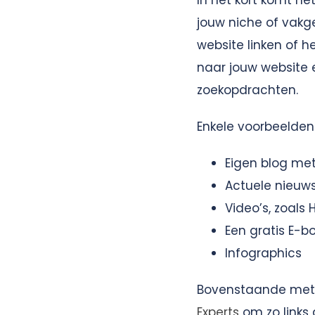
In het kort komt h
jouw niche of vakg
website linken of h
naar jouw website e
zoekopdrachten.
Enkele voorbeelden
Eigen blog me
Actuele nieuw
Video’s, zoals
Een gratis E-b
Infographics
Bovenstaande meth
Experts
om zo links 