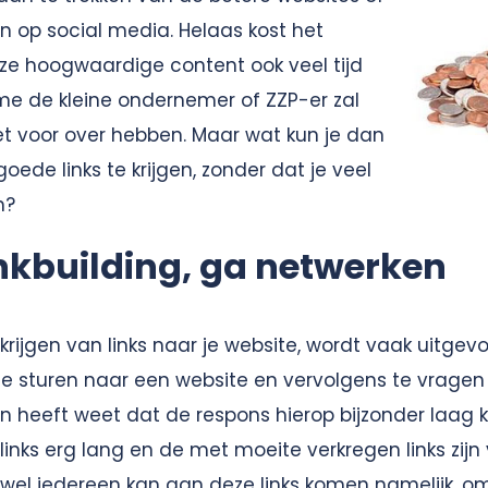
op social media. Helaas kost het
e hoogwaardige content ook veel tijd
me de kleine ondernemer of ZZP-er zal
et voor over hebben. Maar wat kun je dan
ede links te krijgen, zonder dat je veel
n?
inkbuilding, ga netwerken
erkrijgen van links naar je website, wordt vaak uitge
e sturen naar een website en vervolgens te vragen 
 heeft weet dat de respons hierop bijzonder laag ka
inks erg lang en de met moeite verkregen links zij
ijwel iedereen kan aan deze links komen namelijk, o