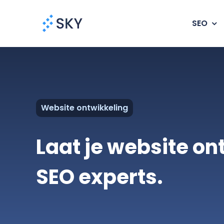
Ga
naar
SEO
inhoud
Website ontwikkeling
Laat je website on
SEO experts.