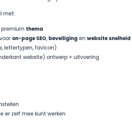
l met:
 premium
thema
 voor
on-page SEO
,
beveiliging
en
website snelheid
, lettertypen, favicon)
derkant website) ontwerp + uitvoering
nstellen
je er zelf mee kunt werken