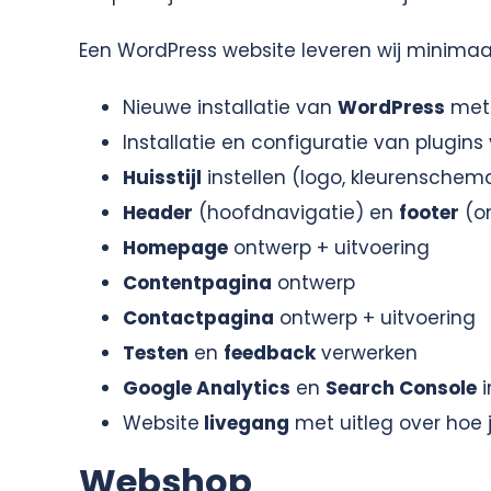
Een WordPress website leveren wij minimaa
Nieuwe installatie van
WordPress
met
Installatie en configuratie van plugins
Huisstijl
instellen (logo, kleurenschema
Header
(hoofdnavigatie) en
footer
(on
Homepage
ontwerp + uitvoering
Contentpagina
ontwerp
Contactpagina
ontwerp + uitvoering
Testen
en
feedback
verwerken
Google Analytics
en
Search Console
i
Website
livegang
met uitleg over hoe 
Webshop