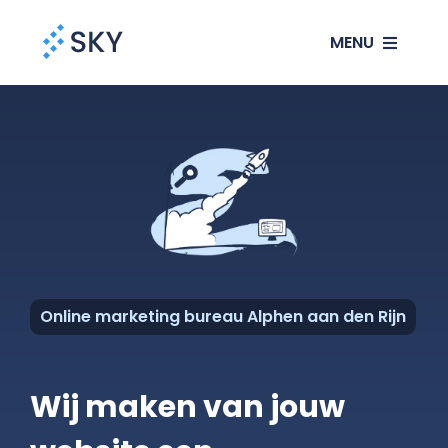
Ga
MENU
naar
inhoud
SEO
SEA
Websites
Klanten
Online marketing bureau Alphen aan den Rijn
Ons verhaal
Wij maken van jouw
Blog