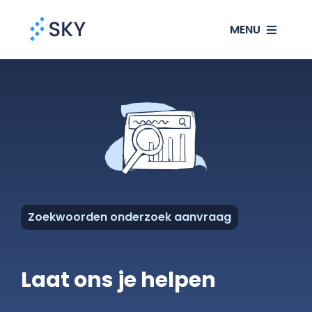
Ga
MENU
naar
inhoud
SEO
SEA
Websites
Klanten
Zoekwoorden onderzoek aanvraag
Ons verhaal
Laat ons je helpen
Blog