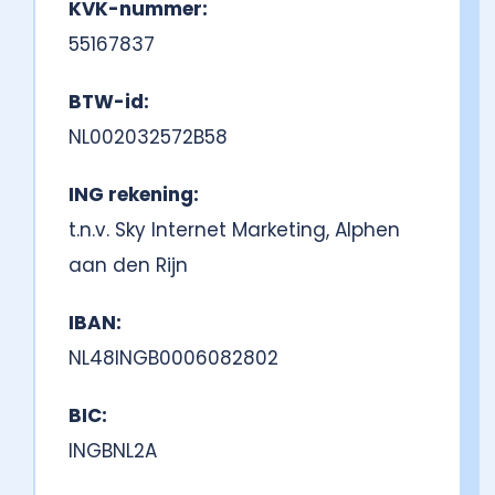
KVK-nummer:
55167837
BTW-id:
NL002032572B58
ING rekening:
t.n.v. Sky Internet Marketing, Alphen
aan den Rijn
IBAN:
NL48INGB0006082802
BIC:
INGBNL2A