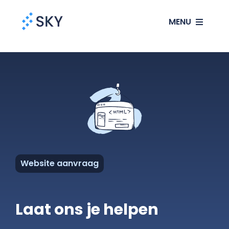
Ga
MENU
naar
inhoud
SEO
SEA
Websites
Klanten
Website aanvraag
Ons verhaal
Laat ons je helpen
Blog