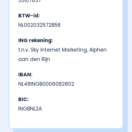
55167837
BTW-id:
NL002032572B58
ING rekening:
t.n.v. Sky Internet Marketing, Alphen
aan den Rijn
IBAN:
NL48INGB0006082802
BIC:
INGBNL2A