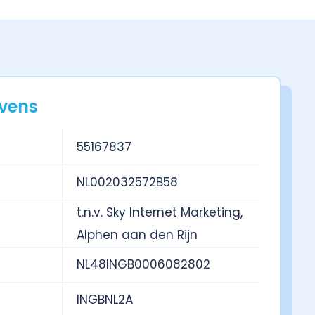
vens
55167837
NL002032572B58
t.n.v. Sky Internet Marketing,
Alphen aan den Rijn
NL48INGB0006082802
INGBNL2A